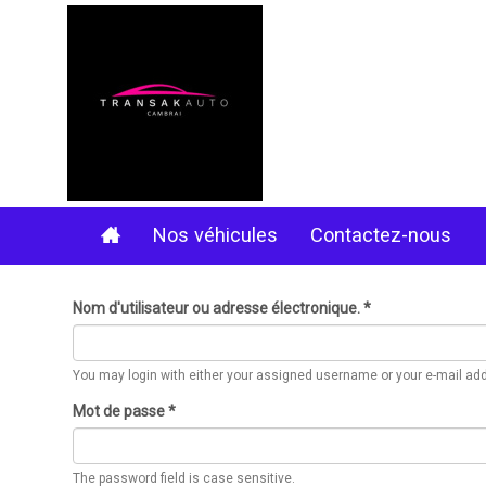
Aller
au
contenu
principal
Nos véhicules
Contactez-nous
Nom d'utilisateur ou adresse électronique.
*
You may login with either your assigned username or your e-mail ad
Mot de passe
*
The password field is case sensitive.