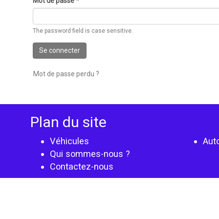
Mot de passe
*
The password field is case sensitive.
Se connecter
Mot de passe perdu ?
Plan du site
Véhicules
Aut
Qui sommes-nous ?
Contactez-nous