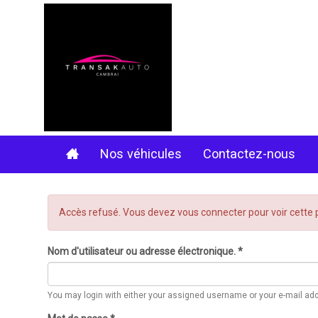
Aller
au
contenu
principal
Nos véhicules
Contactez-nous
Message
Accès refusé. Vous devez vous connecter pour voir cette 
d'erreur
Nom d'utilisateur ou adresse électronique.
*
You may login with either your assigned username or your e-mail ad