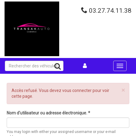
Aller
au
03.27.74.11.38
contenu
principal
Toggle
navigati
×
Message
Accès refusé. Vous devez vous connecter pour voir
d'erreur
cette page.
Nom d'utilisateur ou adresse électronique.
*
You may login with either your assigned username or your e-mail